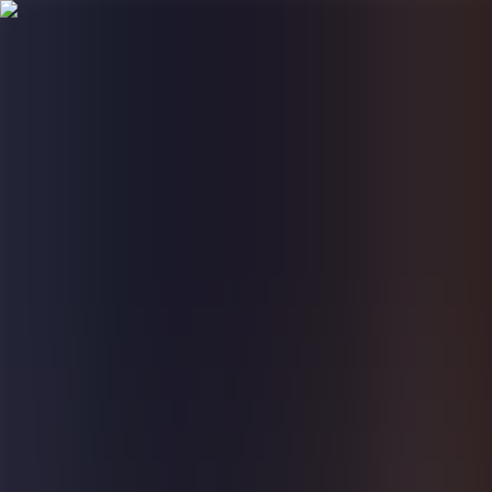
Voor 15:00 besteld, dezelfde dag verzonden
Gratis verzending boven €75,-
Bekijk de Summer Sale
Shop alles
Nieuw binnen
Bestsellers
Over ons
Summer Sale