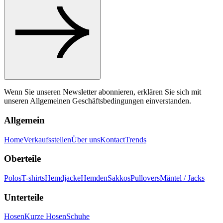
Wenn Sie unseren Newsletter abonnieren, erklären Sie sich mit
unseren Allgemeinen Geschäftsbedingungen einverstanden.
Allgemein
Home
Verkaufsstellen
Über uns
Kontact
Trends
Oberteile
Polos
T-shirts
Hemdjacke
Hemden
Sakkos
Pullovers
Mäntel / Jacks
Unterteile
Hosen
Kurze Hosen
Schuhe