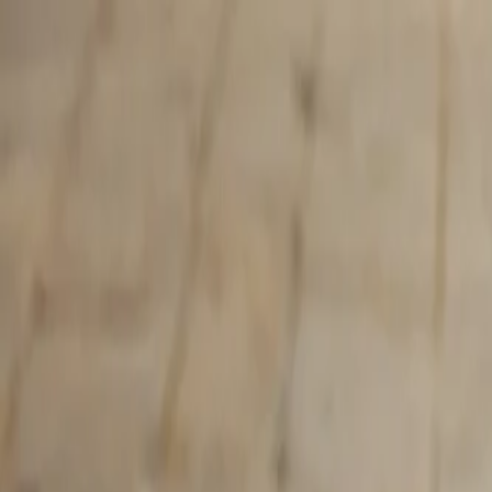
Vor 15:00 Uhr bestellt, noch am selben Tag versandt
Versandkostenfrei ab €75,-
Entdecken Sie die Summer Sale
Alle Produkte
Neue Kollektion
Bestsellers
Über uns
Summer Sale